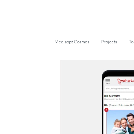
Übe
Mediaopt Cosmos
Projects
Te
Checkout Experten
KI
v