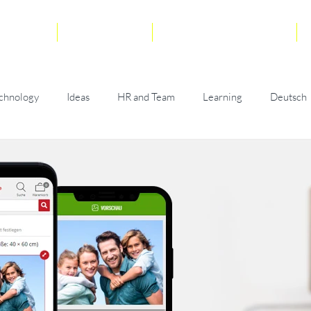
r uns
Team
Kundenstimmen
chnology
Ideas
HR and Team
Learning
Deutsch
viinn