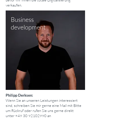
bevor wir Ihnen die totale Digitalisierung
verkaufen.
Business
development
Philipp Derksen:
Wenn Sie an unseren Leistungen interessiert
sind, schreiben Sie mir gerne eine Mail mit Bitte
um Rückruf oder rufen Sie uns gerne direkt
unter
+49 30 92102990
an