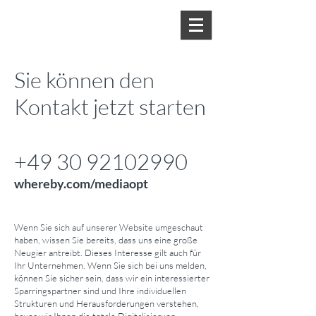
Sie können den
Kontakt jetzt starten
+49 30 92102990
whereby.com/mediaopt
Wenn Sie sich auf unserer Website umgeschaut
haben, wissen Sie bereits, dass uns eine große
Neugier antreibt. Dieses Interesse gilt auch für
Ihr Unternehmen. Wenn Sie sich bei uns melden,
können Sie sicher sein, dass wir ein interessierter
Sparringspartner sind und Ihre individuellen
Strukturen und Herausforderungen verstehen,