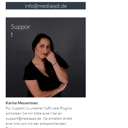
info@mediaopt.de
Suppor
t
Karina Messerman:
Für Support zu unseren Software-Plugins
schreiben Sie mir bitte eine Mail an
support@mediaopt.de
. Sie erhalten direkt
eine Antwort mit der entsprechenden