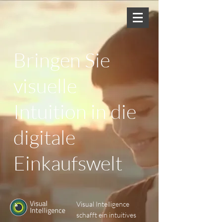
Bringen Sie
visuelle
Intuition in die
digitale
Einkaufswelt
Visual Intelligence
schafft ein intuitives